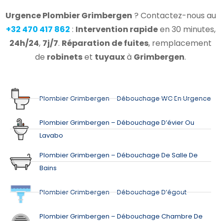
Urgence Plombier Grimbergen
? Contactez-nous au
+32 470 417 862
:
Intervention rapide
en 30 minutes,
24h/24
,
7j/7
.
Réparation de fuites
, remplacement
de
robinets
et
tuyaux
à
Grimbergen
.
Plombier Grimbergen – Débouchage WC En Urgence
Plombier Grimbergen – Débouchage D’évier Ou
Lavabo
Plombier Grimbergen – Débouchage De Salle De
Bains
Plombier Grimbergen – Débouchage D’égout
Plombier Grimbergen – Débouchage Chambre De