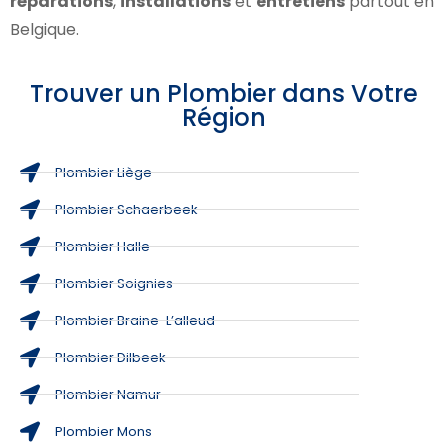
réparations
,
installations
et
entretiens
partout en
Belgique.
Trouver un Plombier dans Votre
Région
Plombier Liège
Plombier Schaerbeek
Plombier Halle
Plombier Soignies
Plombier Braine-L’alleud
Plombier Dilbeek
Plombier Namur
Plombier Mons