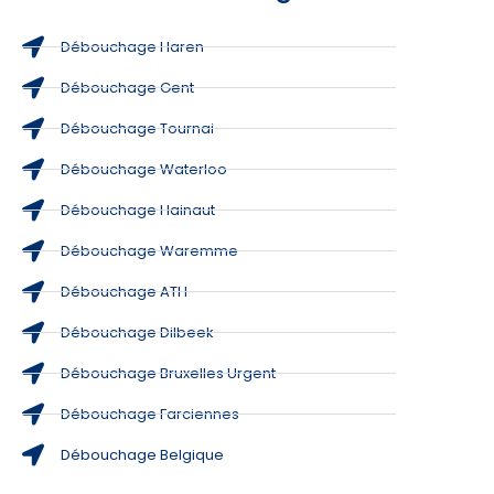
Débouchage Haren
Débouchage Gent
Débouchage Tournai
Débouchage Waterloo
Débouchage Hainaut
Débouchage Waremme
Débouchage ATH
Débouchage Dilbeek
Débouchage Bruxelles Urgent
Débouchage Farciennes
Débouchage Belgique