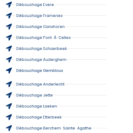
Débouchage Evere
Débouchage Frameries
Débouchage Ganshoren
Débouchage Pont-À-Celles
Débouchage Schaerbeek
Débouchage Auderghem
Débouchage Gembloux
Débouchage Anderlecht
Débouchage Jette
Débouchage Laeken
Débouchage Etterbeek
Débouchage Berchem-Sainte-Agathe