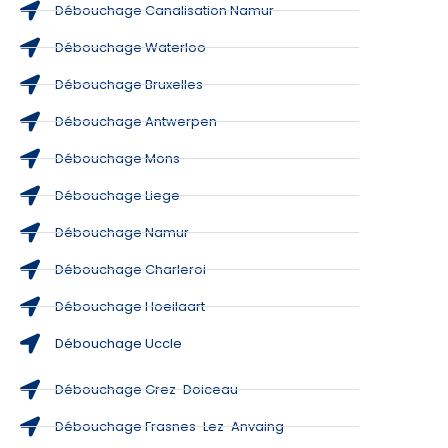
Débouchage Canalisation Namur
Débouchage Waterloo
Débouchage Bruxelles
Débouchage Antwerpen
Débouchage Mons
Débouchage Liege
Débouchage Namur
Débouchage Charleroi
Débouchage Hoeilaart
Débouchage Uccle
Débouchage Grez-Doiceau
Débouchage Frasnes-Lez-Anvaing