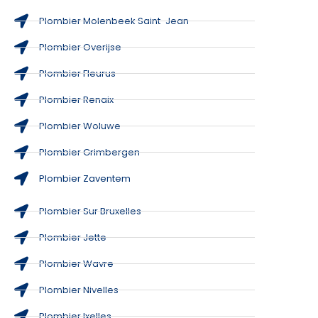
Plombier Molenbeek Saint-Jean
Plombier Overijse
Plombier Fleurus
Plombier Renaix
Plombier Woluwe
Plombier Grimbergen
Plombier Zaventem
Plombier Sur Bruxelles
Plombier Jette
Plombier Wavre
Plombier Nivelles
Plombier Ixelles