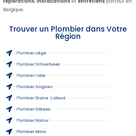
réparations
,
installations
et
entretiens
partout en
Belgique.
Trouver un Plombier dans Votre
Région
Plombier Liège
Plombier Schaerbeek
Plombier Halle
Plombier Soignies
Plombier Braine-L’alleud
Plombier Dilbeek
Plombier Namur
Plombier Mons