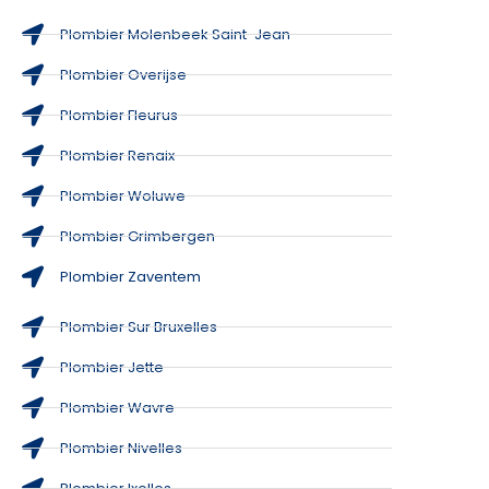
Plombier Molenbeek Saint-Jean
Plombier Overijse
Plombier Fleurus
Plombier Renaix
Plombier Woluwe
Plombier Grimbergen
Plombier Zaventem
Plombier Sur Bruxelles
Plombier Jette
Plombier Wavre
Plombier Nivelles
Plombier Ixelles