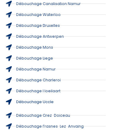
Débouchage Canalisation Namur
Débouchage Waterloo
Débouchage Bruxelles
Débouchage Antwerpen
Débouchage Mons
Débouchage Liege
Débouchage Namur
Débouchage Charleroi
Débouchage Hoeilaart
Débouchage Uccle
Débouchage Grez-Doiceau
Débouchage Frasnes-Lez-Anvaing