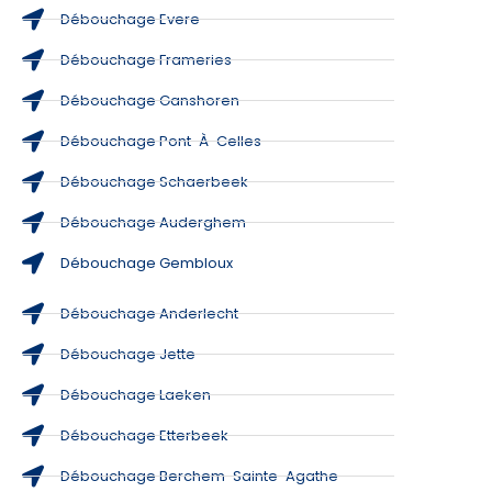
Débouchage Evere
Débouchage Frameries
Débouchage Ganshoren
Débouchage Pont-À-Celles
Débouchage Schaerbeek
Débouchage Auderghem
Débouchage Gembloux
Débouchage Anderlecht
Débouchage Jette
Débouchage Laeken
Débouchage Etterbeek
Débouchage Berchem-Sainte-Agathe