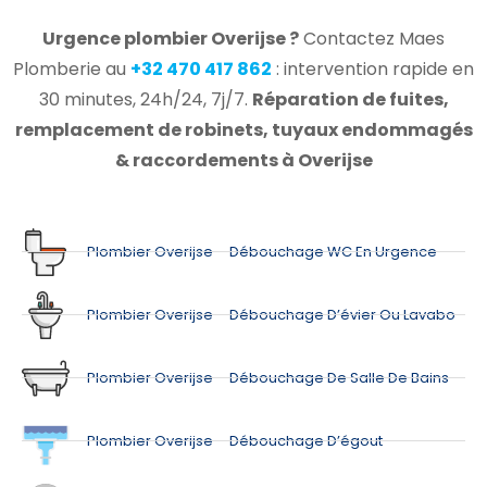
Urgence plombier Overijse ?
Contactez Maes
Plomberie au
+32 470 417 862
: intervention rapide en
30 minutes, 24h/24, 7j/7.
Réparation de fuites,
remplacement de robinets, tuyaux endommagés
& raccordements à Overijse
Plombier Overijse – Débouchage WC En Urgence
Plombier Overijse – Débouchage D’évier Ou Lavabo
Plombier Overijse – Débouchage De Salle De Bains
Plombier Overijse – Débouchage D’égout